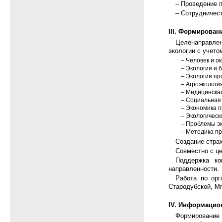
– Проведение п
– Сотрудничес
III. Формирова
Целенаправлен
экологии с учет
– Человек и о
– Экология и 
– Экология п
– Агроэкологи
– Медицинская
– Социальная 
– Экономика 
– Экологическ
– Проблемы эк
– Методика пр
Создание стра
Совместно с ц
Поддержка ко
направленности.
Работа по орг
Стародубской, Мг
IV. Информацио
Формирование 