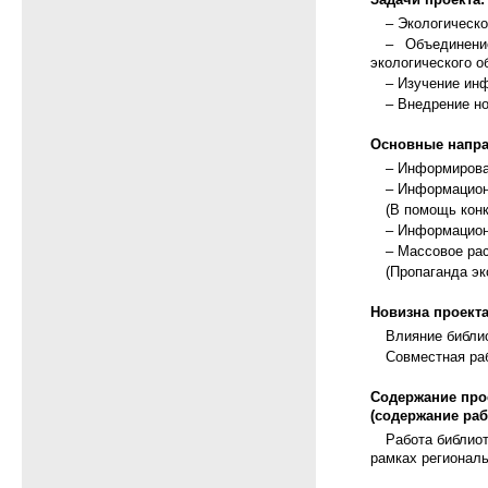
– Экологическ
– Объединени
экологического о
– Изучение ин
– Внедрение но
Основные напра
– Информирова
– Информацион
(В помощь конк
– Информацион
– Массовое ра
(Пропаганда эк
Новизна проекта
Влияние библио
Совместная раб
Содержание про
(содержание ра
Работа библио
рамках регионал