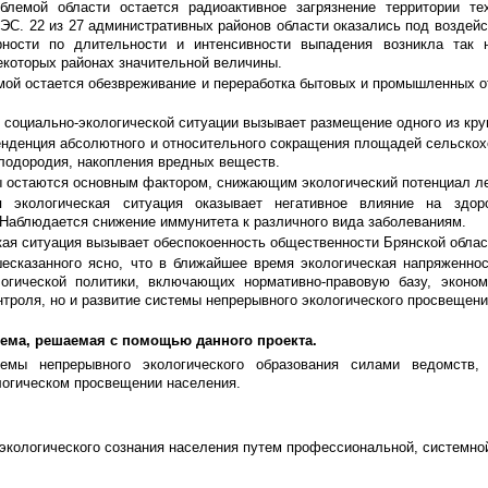
блемой области остается радиоактивное загрязнение территории т
С. 22 из 27 административных районов области оказались под воздейст
ности по длительности и интенсивности выпадения возникла так н
екоторых районах значительной величины.
мой остается обезвреживание и переработка бытовых и промышленных о
 социально-экологической ситуации вызывает размещение одного из кру
енденция абсолютного и относительного сокращения площадей сельскохо
плодородия, накопления вредных веществ.
 остаются основным фактором, снижающим экологический потенциал ле
 экологическая ситуация оказывает негативное влияние на здор
 Наблюдается снижение иммунитета к различного вида заболеваниям.
ая ситуация вызывает обеспокоенность общественности Брянской облас
есказанного ясно, что в ближайшее время экологическая напряженнос
огической политики, включающих нормативно-правовую базу, эконо
нтроля, но и развитие системы непрерывного экологического просвещени
ема, решаемая с помощью данного проекта.
темы непрерывного экологического образования силами ведомств, 
логическом просвещении населения.
экологического сознания населения путем профессиональной, системно