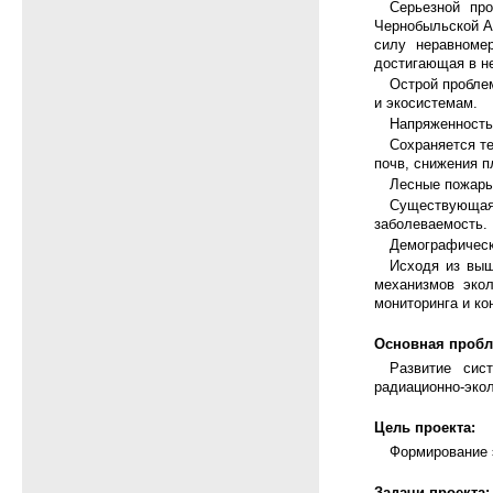
Серьезной про
Чернобыльской АЭ
силу неравномер
достигающая в н
Острой пробле
и экосистемам.
Напряженность
Сохраняется т
почв, снижения 
Лесные пожары
Существующая
заболеваемость.
Демографическ
Исходя из выш
механизмов экол
мониторинга и ко
Основная пробл
Развитие сис
радиационно-эко
Цель проекта:
Формирование 
Задачи проекта: