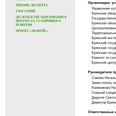
Организации, уч
МНЕНИЕ ЭКСПЕРТА
Управление ку
ГЛОССАРИЙ
Брянская облас
ДЕСЯТИЛЕТИЕ ОБРАЗОВАНИЯ В
Государственн
ИНТЕРЕСАХ УСТОЙЧИВОГО
Брянская облас
РАЗВИТИЯ
Централизован
ПРОЕКТ «ЭКОКЕЙС»
Территориальн
Брянский инст
Брянский госу
Брянская госу
Брянская госу
Комитет по се
Брянский цент
Руководители пр
Сомова Наталь
Заместитель н
Книжникова На
Главный специ
Дедюля Светла
Директор Брянс
Ответственные 