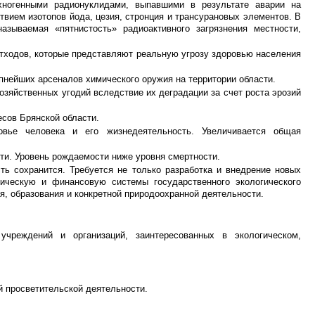
ехногенными радионуклидами, выпавшими в результате аварии на
вием изотопов йода, цезия, стронция и трансурановых элементов. В
азываемая «пятнистость» радиоактивного загрязнения местности,
тходов, которые представляют реальную угрозу здоровью населения
пнейших арсеналов химического оружия на территории области.
зяйственных угодий вследствие их деградации за счет роста эрозий
сов Брянской области.
овье человека и его жизнедеятельность. Увеличивается общая
ти. Уровень рождаемости ниже уровня смертности.
ть сохранится. Требуется не только разработка и внедрение новых
мическую и финансовую системы государственного экологического
я, образования и конкретной природоохранной деятельности.
учреждений и организаций, заинтересованных в экологическом,
й просветительской деятельности.