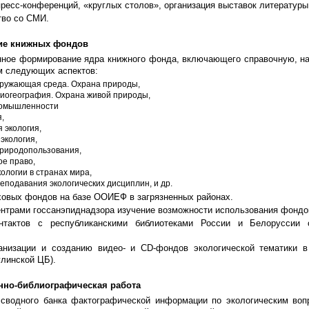
ресс-конференций, «круглых столов», организация выставок литературы 
тво со СМИ.
ние книжных фондов
ное формирование ядра книжного фонда, включающего справочную, на
ом следующих аспектов:
кружающая среда. Охрана природы,
биогеография. Охрана живой природы,
ромышленности
я,
 экология,
экология,
природопользования,
ое право,
ологии в странах мира,
еподавания экологических дисциплин, и др.
ховых фондов на базе ООИЕФ в загрязненных районах.
ентрами госсанэпиднадзора изучение возможности использования фондов
нтактов с республиканскими библиотеками России и Белоруссии 
анизации и созданию видео- и CD-фондов экологической тематики в 
линской ЦБ).
нно-библиографическая работа
сводного банка фактографической информации по экологическим вопро