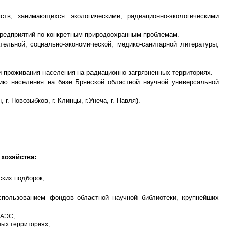
тв, занимающихся экологическими, радиационно-экологическими
предприятий по конкретным природоохранным проблемам.
ельной, социально-экономической, медико-санитарной литературы,
 проживания населения на радиационно-загрязненных территориях.
ию населения на базе Брянской областной научной универсальной
. Новозыбков, г. Клинцы, г.Унеча, г. Навля).
хозяйства:
ских подборок;
спользованием фондов областной научной библиотеки, крупнейших
 АЭС;
ных территориях;