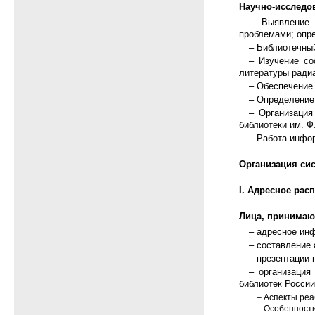
Научно-исследов
– Выявление 
проблемами; опр
– Библиотечны
– Изучение со
литературы радиа
– Обеспечение
– Определение
– Организация
библиотеки им. Ф
– Работа инфор
Организация си
I. Адресное ра
Лица, принимаю
– адресное ин
– составление 
– презентации 
– организация
библиотек России
– Аспекты реа
– Особенност