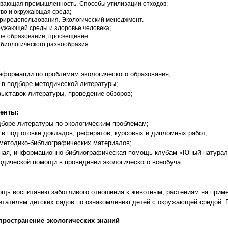
вающая промышленность. Способы утилизации отходов;
во и окружающая среда;
природопользования. Экологический менеджмент.
ружающей среды и здоровье человека;
ое образование, просвещение.
биологического разнообразия.
информации по проблемам экологического образования;
 в подборе методической литературы;
выставок литературы, проведение обзоров;
енты:
дборе литературы по экологическим проблемам;
 в подготовке докладов, рефератов, курсовых и дипломных работ;
 методико-библиографических материалов;
вная, информационно-библиографическая помощь клубам «Юный натурали
одической помощи в проведении экологического всеобуча.
ощь воспитанию заботливого отношения к животным, растениям на приме
итателям детских садов по ознакомлению детей с окружающей средой. П
спространение экологических знаний