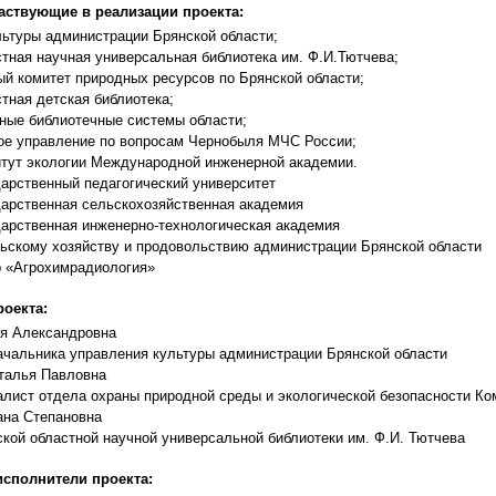
аствующие в реализации проекта:
льтуры администрации Брянской области;
тная научная универсальная библиотека им. Ф.И.Тютчева;
ый комитет природных ресурсов по Брянской области;
тная детская библиотека;
ные библиотечные системы области;
ое управление по вопросам Чернобыля МЧС России;
итут экологии Международной инженерной академии.
дарственный педагогический университет
дарственная сельскохозяйственная академия
дарственная инженерно-технологическая академия
льскому хозяйству и продовольствию администрации Брянской области
р «Агрохимрадиология»
оекта:
я Александровна
ачальника управления культуры администрации Брянской области
талья Павловна
алист отдела охраны природной среды и экологической безопасности Ко
на Степановна
кой областной научной универсальной библиотеки им. Ф.И. Тютчева
исполнители проекта: