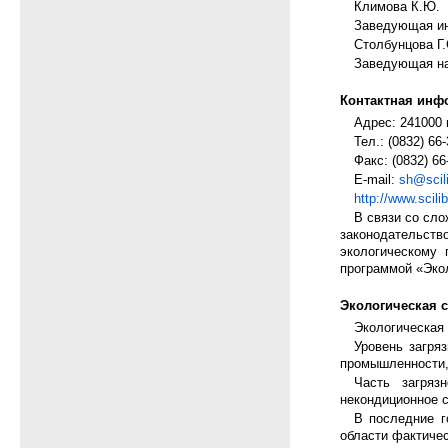
Климова К.Ю.
Заведующая ин
Столбунцова Г.
Заведующая на
Контактная инф
Адрес: 241000 г
Тел.: (0832) 66-
Факс: (0832) 66
E-mail:
sh@scil
http://www.scili
В связи со сло
законодательств
экологическому 
программой «Экол
Экологическая с
Экологическая
Уровень загря
промышленности, 
Часть загряз
некондиционное с
В последние г
области фактичес