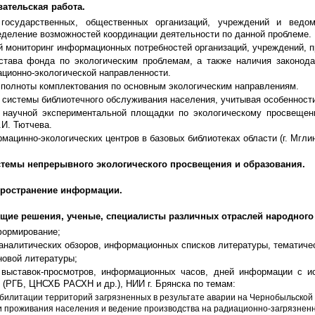
ательская работа.
государственных, общественных организаций, учреждений и ведомс
еделение возможностей координации деятельности по данной проблеме.
й мониторинг информационных потребностей организаций, учреждений, 
става фонда по экологическим проблемам, а также наличия законодат
ционно-экологической направленности.
 полноты комплектования по основным экологическим направлениям.
 системы библиотечного обслуживания населения, учитывая особенности
 научной экспериментальной площадки по экологическому просвещен
.И. Тютчева.
мацинно-экологических центров в базовых библиотеках области (г. Мглин, г
стемы непрерывного экологического просвещения и образования.
спространение информации.
щие решения, ученые, специалисты различных отраслей народного 
формирование;
аналитических обзоров, информационных списков литературы, тематиче
новой литературы;
 выставок-просмотров, информационных часов, дней информации с и
 (РГБ, ЦНСХБ РАСХН и др.), НИИ г. Брянска по темам:
билитации территорий загрязненных в результате аварии на Чернобыльской
и проживания населения и ведение производства на радиационно-загрязнен