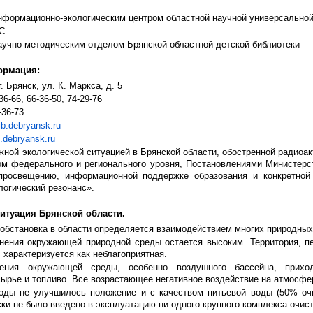
формационно-экологическим центром областной научной универсальной
С.
учно-методическим отделом Брянской областной детской библиотеки
ормация:
. Брянск, ул. К. Маркса, д. 5
36-66, 66-36-50, 74-29-76
-36-73
ib.debryansk.ru
b.debryansk.ru
жной экологической ситуацией в Брянской области, обостренной радиоа
ом федерального и регионального уровня, Постановлениями Министерс
просвещению, информационной поддержке образования и конкретной
огический резонанс».
итуация Брянской области.
 обстановка в области определяется взаимодействием многих природных
знения окружающей природной среды остается высоким. Территория, п
характеризуется как неблагоприятная.
нения окружающей среды, особенно воздушного бассейна, приход
ырье и топливо. Все возрастающее негативное воздействие на атмосфе
оды не улучшилось положение и с качеством питьевой воды (50% оч
ки не было введено в эксплуатацию ни одного крупного комплекса очис