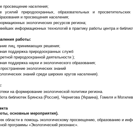
ое просвещение населения;
е усилий природоохранных, образовательных и просветительских
бразования и просвещения населения;
формационных экологических ресурсов региона;
вейших информационных технологий в практику работы центра и библиот
вления работы:
ние лиц, принимающих решения;
ная поддержка природоохранных служб
ретной природоохранной деятельности );
ная поддержка науки и экологического образования;
спространение экологических знаний
ологических знаний среди широких кругов населения).
:
теки на формирование экологической политики региона.
ота библиотек Брянска (Россия), Чернигова (Украина), Гомеля и Могил
екта
боты, основные мероприятия).
тек области в помощь экологическому просвещению, образованию и инф
ьной программы «Экологический резонанс».